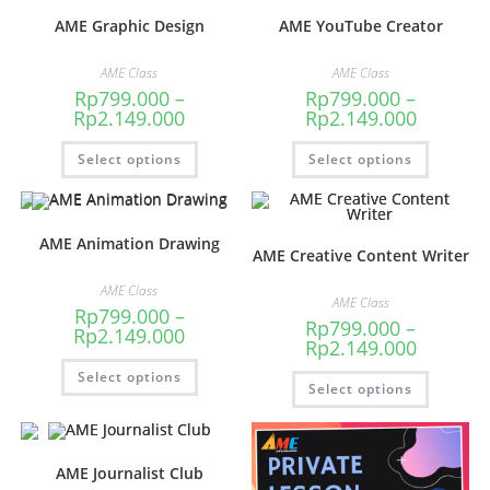
AME Graphic Design
AME YouTube Creator
AME Class
AME Class
Rp
799.000
–
Rp
799.000
–
Rp
2.149.000
Rp
2.149.000
Select options
Select options
AME Animation Drawing
AME Creative Content Writer
AME Class
AME Class
Rp
799.000
–
Rp
799.000
–
Rp
2.149.000
Rp
2.149.000
Select options
Select options
AME Journalist Club