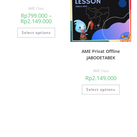
AME Class
Rp
799.000
–
Rp
2.149.000
Select options
AME Privat Offline
JABODETABEK
AME Class
Rp
2.149.000
Select options