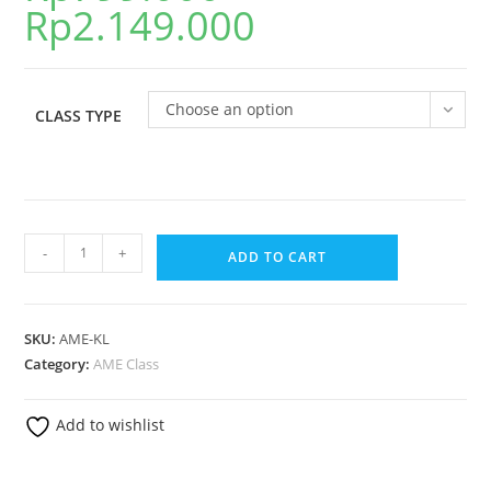
Rp
2.149.000
Choose an option
CLASS TYPE
-
+
ADD TO CART
SKU:
AME-KL
Category:
AME Class
Add to wishlist