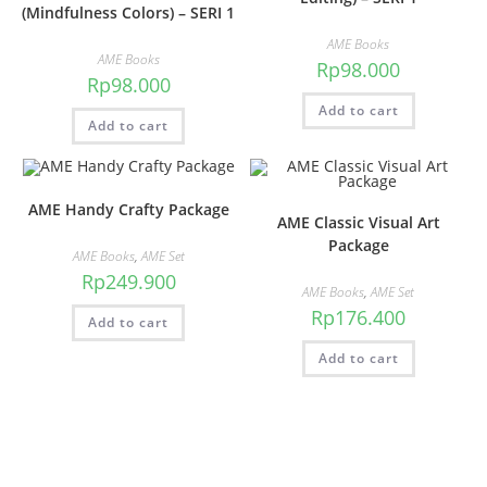
(Mindfulness Colors) – SERI 1
AME Books
AME Books
Rp
98.000
Rp
98.000
Add to cart
Add to cart
AME Handy Crafty Package
AME Classic Visual Art
Package
AME Books
,
AME Set
Rp
249.900
AME Books
,
AME Set
Rp
176.400
Add to cart
Add to cart