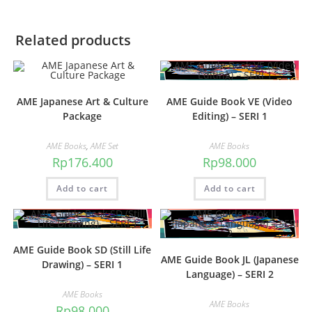
Related products
AME Japanese Art & Culture
AME Guide Book VE (Video
Package
Editing) – SERI 1
AME Books
,
AME Set
AME Books
Rp
176.400
Rp
98.000
Add to cart
Add to cart
AME Guide Book SD (Still Life
AME Guide Book JL (Japanese
Drawing) – SERI 1
Language) – SERI 2
AME Books
AME Books
Rp
98.000