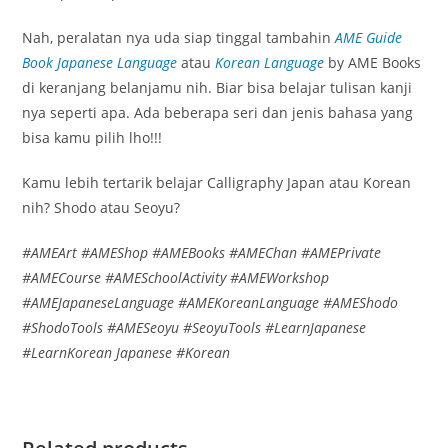
Nah, peralatan nya uda siap tinggal tambahin
AME Guide
Book Japanese Language
atau
Korean Language
by AME Books
di keranjang belanjamu nih. Biar bisa belajar tulisan kanji
nya seperti apa. Ada beberapa seri dan jenis bahasa yang
bisa kamu pilih lho!!!
Kamu lebih tertarik belajar Calligraphy Japan atau Korean
nih? Shodo atau Seoyu?
#AMEArt #AMEShop #AMEBooks #AMEChan #AMEPrivate
#AMECourse #AMESchoolActivity #AMEWorkshop
#AMEJapaneseLanguage #AMEKoreanLanguage #AMEShodo
#ShodoTools #AMESeoyu #SeoyuTools #LearnJapanese
#LearnKorean Japanese #Korean