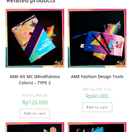
Related products
AME Kit MC (Mindfulness
AME Fashion Design Tools
Colors) – TYPE 2
AME Set
,
AME Tools
Rp
60.000
AME Kit
,
AME Set
Rp
120.000
Add to cart
Add to cart