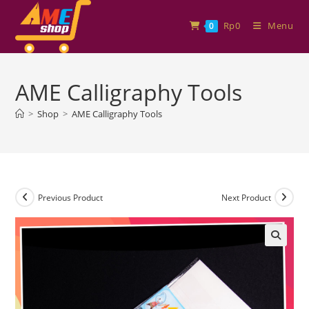
Rp
0
Menu
0
AME Calligraphy Tools
>
Shop
>
AME Calligraphy Tools
Previous Product
Next Product
🔍