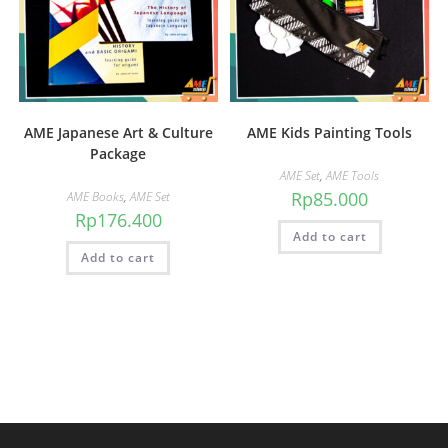
AME Japanese Art & Culture
AME Kids Painting Tools
Package
AME Set
,
AME Tools
Rp
85.000
AME Books
,
AME Set
Rp
176.400
Add to cart
Add to cart